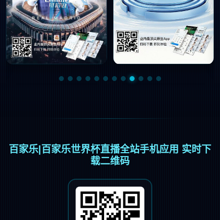
百家乐|百家乐世界杯直播全站手机应用 实时下
载二维码