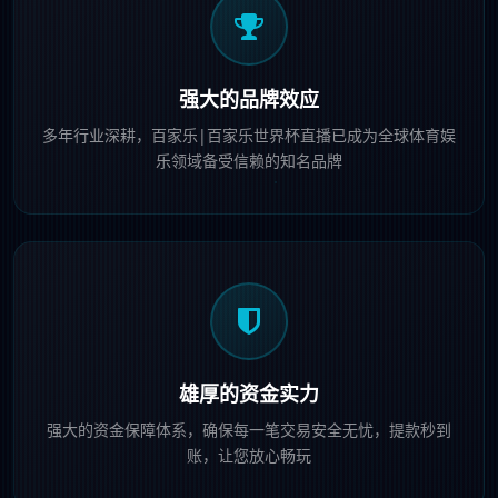
强大的品牌效应
多年行业深耕，百家乐|百家乐世界杯直播已成为全球体育娱
乐领域备受信赖的知名品牌
雄厚的资金实力
强大的资金保障体系，确保每一笔交易安全无忧，提款秒到
账，让您放心畅玩